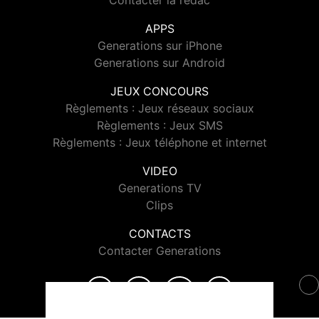
Contacter la rédac
APPS
Generations sur iPhone
Generations sur Android
JEUX CONCOURS
Règlements : Jeux réseaux sociaux
Règlements : Jeux SMS
Règlements : Jeux téléphone et internet
VIDEO
Generations TV
Clips
CONTACTS
Contacter Generations