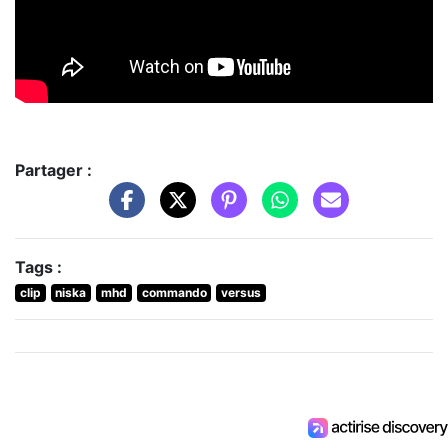
Partager :
Tags :
clip
niska
mhd
commando
versus