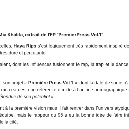
a Khalifa, extrait de l'EP "PremierPress Vol.1"
celles,
Haya Rips
s’est logiquement très rapidement inspiré d
très dure et percutante.
valent, dont les influences fusionnent le rap, la trap et le danc
 son projet «
Première Press Vol.1
», dont la date de sortie 
e morceau est une référence directe à l’actrice pornographiq
’étendue de son potentiel
».
t à la première vision mais il fait rentrer dans l’univers atypiq
 l’équipe, mais le rappeur du 95 a eu la bonne idée de faire i
e la cité.