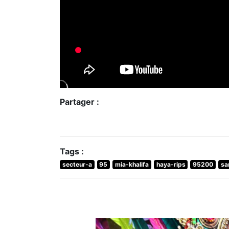
Partager :
Tags :
secteur-a
95
mia-khalifa
haya-rips
95200
sa