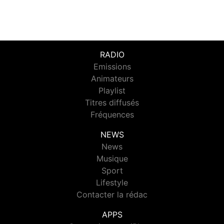
RADIO
Emissions
Animateurs
Playlist
Titres diffusés
Fréquences
NEWS
News
Musique
Sport
Lifestyle
Contacter la rédac
APPS