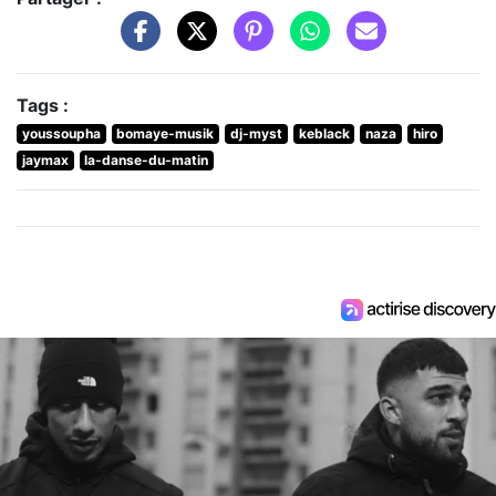
Tags :
youssoupha
bomaye-musik
dj-myst
keblack
naza
hiro
jaymax
la-danse-du-matin