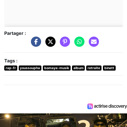
Partager :
Tags :
rap-fr
youssoupha
bomaye-musik
album
retraite
binett