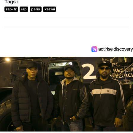
Tags :
rap-fr
rap
paris
kazmi