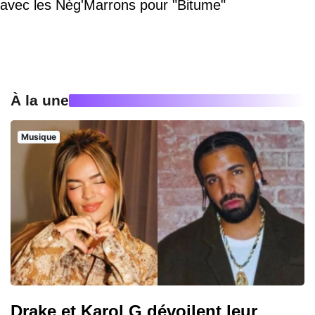
avec les Nèg'Marrons pour "Bitume"
À la une
Musique
Drake et Karol G dévoilent leur