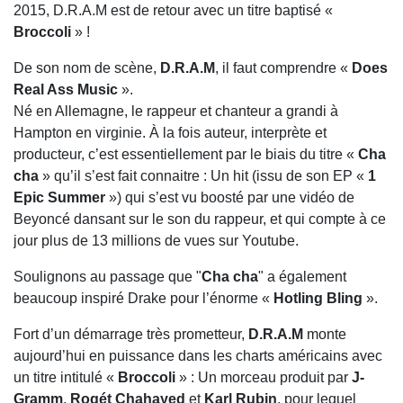
2015, D.R.A.M est de retour avec un titre baptisé «
Broccoli
» !
De son nom de scène,
D.R.A.M
, il faut comprendre «
Does
Real Ass Music
».
Né en Allemagne, le rappeur et chanteur a grandi à
Hampton en virginie. À la fois auteur, interprète et
producteur, c’est essentiellement par le biais du titre «
Cha
cha
» qu’il s’est fait connaitre : Un hit (issu de son EP «
1
Epic Summer
») qui s’est vu boosté par une vidéo de
Beyoncé dansant sur le son du rappeur, et qui compte à ce
jour plus de 13 millions de vues sur Youtube.
Soulignons au passage que "
Cha cha
" a également
beaucoup inspiré Drake pour l’énorme «
Hotling Bling
».
Fort d’un démarrage très prometteur,
D.R.A.M
monte
aujourd’hui en puissance dans les charts américains avec
un titre intitulé «
Broccoli
» : Un morceau produit par
J-
Gramm
,
Rogét Chahayed
et
Karl Rubin
, pour lequel