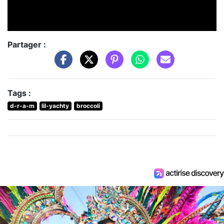
Partager :
Tags :
d-r-a-m
lil-yachty
broccoli