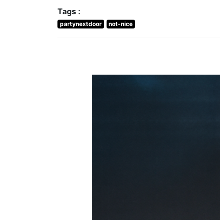
Tags :
partynextdoor
not-nice