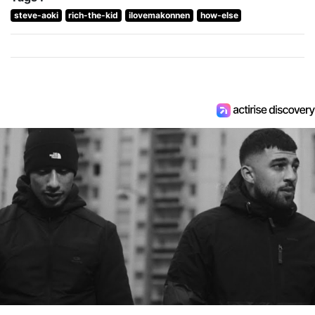
steve-aoki
rich-the-kid
ilovemakonnen
how-else