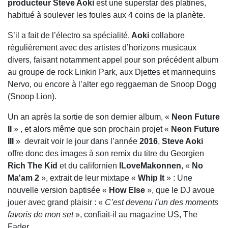
producteur Steve Aoki
est une superstar des platines,
habitué à soulever les foules aux 4 coins de la planète.
S’il a fait de l’électro sa spécialité,
Aoki
collabore
régulièrement avec des artistes d’horizons musicaux
divers, faisant notamment appel pour son précédent album
au groupe de rock Linkin Park, aux Djettes et mannequins
Nervo, ou encore à l’alter ego reggaeman de Snoop Dogg
(Snoop Lion).
Un an après la sortie de son dernier album, «
Neon Future
II
» , et alors même que son prochain projet «
Neon Future
III
»
devrait voir le jour dans l’année
2016
,
Steve Aoki
offre donc des images à son remix du titre du Georgien
Rich The Kid
et du californien
ILoveMakonnen
, «
No
Ma'am 2
», extrait de leur mixtape «
Whip It
» : Une
nouvelle version baptisée «
How Else
», que le DJ avoue
jouer avec grand plaisir : «
C’est devenu l’un des moments
favoris de mon set
», confiait-il au magazine US, The
Fader.