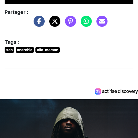
Partager :
Tags :
sch
anarchie
allo-maman