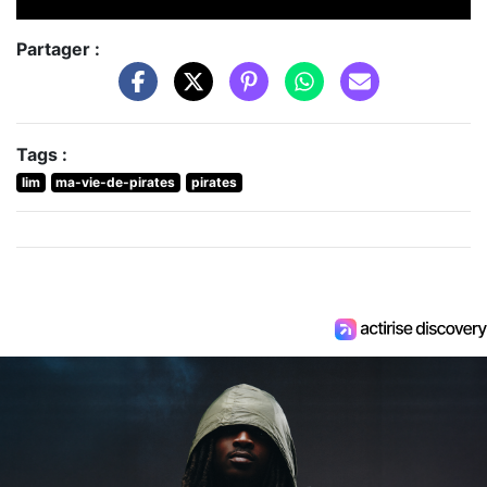
Partager :
Tags :
lim
ma-vie-de-pirates
pirates