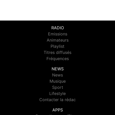
RADIO
Emissions
Animateurs
Playlist
Titres diffusés
Fréquences
NEWS
News
Musique
Sport
Lifestyle
Contacter la rédac
APPS