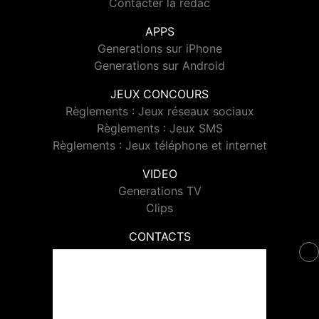
Contacter la rédac
APPS
Generations sur iPhone
Generations sur Android
JEUX CONCOURS
Règlements : Jeux réseaux sociaux
Règlements : Jeux SMS
Règlements : Jeux téléphone et internet
VIDEO
Generations TV
Clips
CONTACTS
Contacter Generations