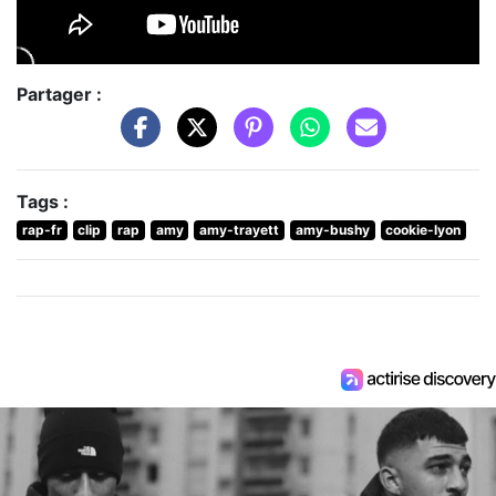
Partager :
Tags :
rap-fr
clip
rap
amy
amy-trayett
amy-bushy
cookie-lyon