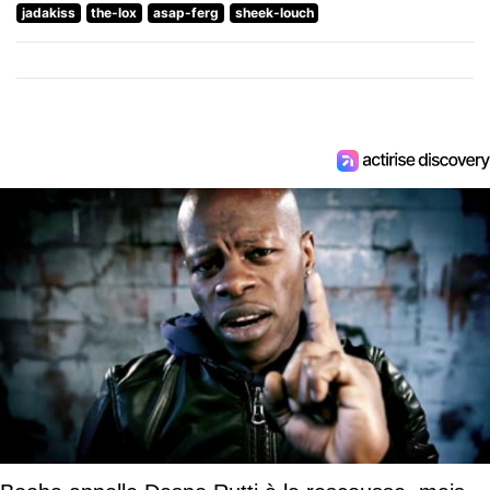
jadakiss
the-lox
asap-ferg
sheek-louch