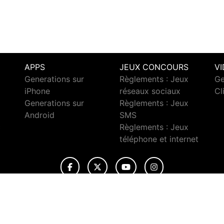
APPS
JEUX CONCOURS
V
Generations sur
Règlements : Jeux
Ge
iPhone
réseaux sociaux
Cl
Generations sur
Règlements : Jeux
Android
SMS
c
Règlements : Jeux
téléphone et internet
© 2026 Generations Tous droits réservés.
ignaler un contenu
-
Mentions légales
-
Politique de cookies
-
Conta