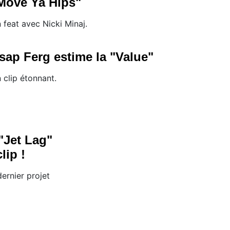
Move Ya Hips"
 feat avec Nicki Minaj.
sap Ferg estime la "Value"
 clip étonnant.
"Jet Lag"
lip !
dernier projet