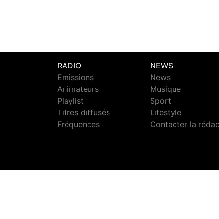
RADIO
NEWS
Emissions
News
Animateurs
Musique
Playlist
Sport
Titres diffusés
Lifestyle
Fréquences
Contacter la réda
S