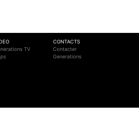
IDEO
CONTACTS
nerations TV
Contacter
ips
Generations
ct