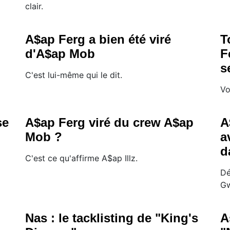
clair.
A$ap Ferg a bien été viré
T
d'A$ap Mob
F
s
C'est lui-même qui le dit.
Vo
se
A$ap Ferg viré du crew A$ap
A
Mob ?
a
d
C'est ce qu'affirme A$ap Illz.
Dé
Gw
Nas : le tacklisting de "King's
A