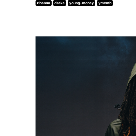
rihanna
drake
young-money
ymcmb