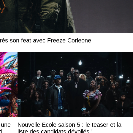
près son feat avec Freeze Corleone
: une
Nouvelle Ecole saison 5 : le teaser et la
d
liste des candidats dévoilés !