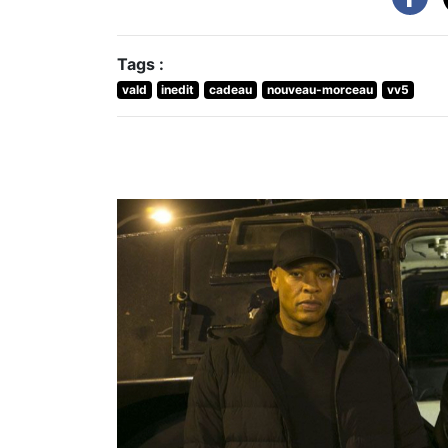
Tags :
vald
inedit
cadeau
nouveau-morceau
vv5