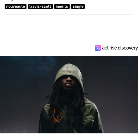
nouveaute
travis-scott
inedits
single