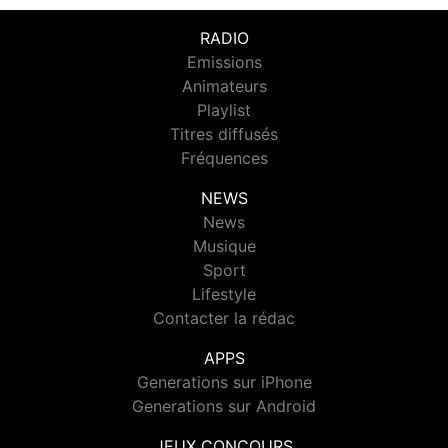
RADIO
Emissions
Animateurs
Playlist
Titres diffusés
Fréquences
NEWS
News
Musique
Sport
Lifestyle
Contacter la rédac
APPS
Generations sur iPhone
Generations sur Android
JEUX CONCOURS