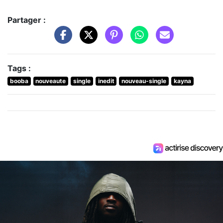
Partager :
Tags :
booba
nouveaute
single
inedit
nouveau-single
kayna