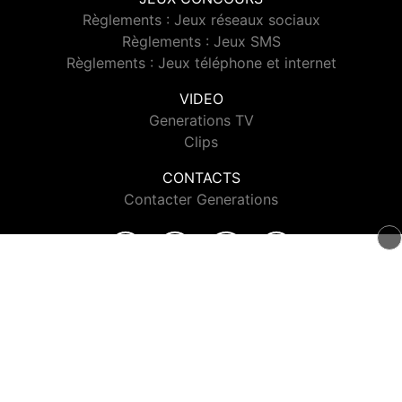
Règlements : Jeux réseaux sociaux
Règlements : Jeux SMS
Règlements : Jeux téléphone et internet
VIDEO
Generations TV
Clips
CONTACTS
Contacter Generations
© 2026 Generations Tous droits réservés.
Signaler un contenu
-
Mentions légales
-
Politique de cookies
-
Contact