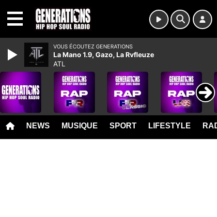
MENU
VOUS ÉCOUTEZ GENERATIONS
La Mano 1.9, Gazo, La Rvfleuze
ATL
NEWS
MUSIQUE
SPORT
LIFESTYLE
RAD