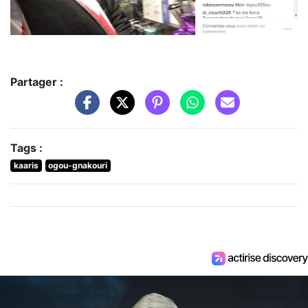
Partager :
Tags :
kaaris
ogou-gnakouri