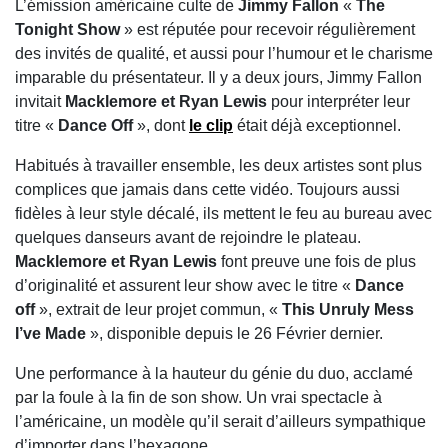
L’émission américaine culte de
Jimmy Fallon
«
The
Tonight Show
» est réputée pour recevoir régulièrement
des invités de qualité, et aussi pour l’humour et le charisme
imparable du présentateur. Il y a deux jours, Jimmy Fallon
invitait
Macklemore et Ryan Lewis
pour interpréter leur
titre «
Dance Off
», dont
le clip
était déjà exceptionnel.
Habitués à travailler ensemble, les deux artistes sont plus
complices que jamais dans cette vidéo. Toujours aussi
fidèles à leur style décalé, ils mettent le feu au bureau avec
quelques danseurs avant de rejoindre le plateau.
Macklemore et Ryan Lewis
font preuve une fois de plus
d’originalité et assurent leur show avec le titre «
Dance
off
», extrait de leur projet commun, «
This Unruly Mess
I’ve Made
», disponible depuis le 26 Février dernier.
Une performance à la hauteur du génie du duo, acclamé
par la foule à la fin de son show. Un vrai spectacle à
l’américaine, un modèle qu’il serait d’ailleurs sympathique
d’importer dans l’hexagone…