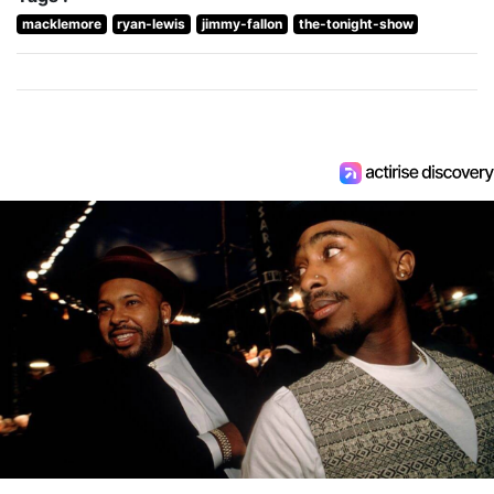
macklemore
ryan-lewis
jimmy-fallon
the-tonight-show