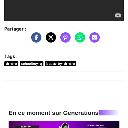
Partager :
Tags :
dr-dre
schoolboy-q
beats-by-dr-dre
En ce moment sur Generations