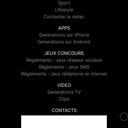
Sport
Lifestyle
Contacter la rédac
APPS
Generations sur iPhone
Generations sur Android
JEUX CONCOURS
Règlements : Jeux réseaux sociaux
Règlements : Jeux SMS
Règlements : Jeux téléphone et internet
VIDEO
Generations TV
Clips
CONTACTS
Contacter Generations