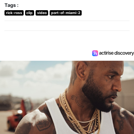
Tags :
rick-ross
clip
video
port-of-miami-2