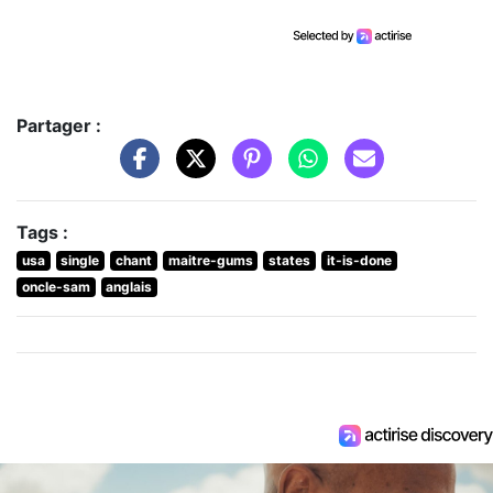
Partager :
Tags :
usa
single
chant
maitre-gums
states
it-is-done
oncle-sam
anglais