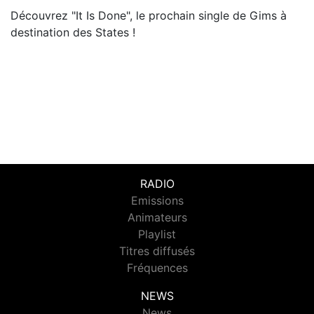
Découvrez "It Is Done", le prochain single de Gims à
destination des States !
RADIO
Emissions
Animateurs
Playlist
Titres diffusés
Fréquences
NEWS
News