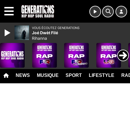
MENU
VOUS ÉCOUTEZ GENERATIONS
Joé Dwèt Filé
Rihanna
NEWS
MUSIQUE
SPORT
LIFESTYLE
RAD