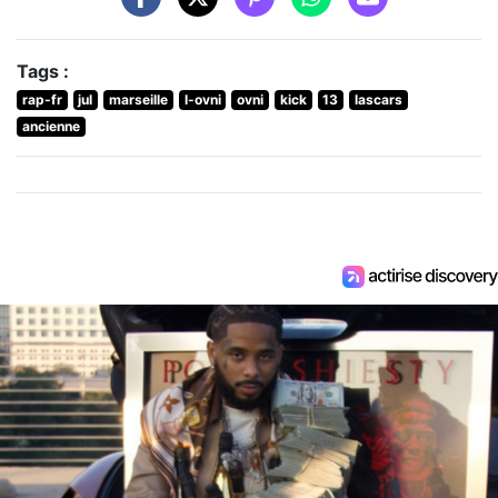
Tags :
rap-fr
jul
marseille
l-ovni
ovni
kick
13
lascars
ancienne