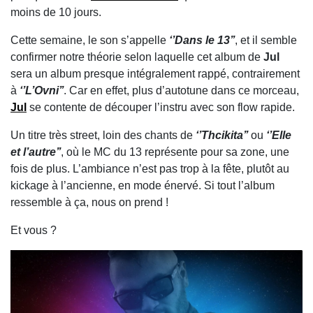
moins de 10 jours.
Cette semaine, le son s’appelle
‘’Dans le 13’’
, et il semble
confirmer notre théorie selon laquelle cet album de
Jul
sera un album presque intégralement rappé, contrairement
à
‘’L’Ovni’’
. Car en effet, plus d’autotune dans ce morceau,
Jul
se contente de découper l’instru avec son flow rapide.
Un titre très street, loin des chants de
‘’Thcikita’’
ou
‘’Elle
et l’autre’’
, où le MC du 13 représente pour sa zone, une
fois de plus. L’ambiance n’est pas trop à la fête, plutôt au
kickage à l’ancienne, en mode énervé. Si tout l’album
ressemble à ça, nous on prend !
Et vous ?