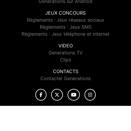
Generations sur Android
JEUX CONCOURS
Règlements : Jeux réseaux sociaux
Règlements : Jeux SMS
Règlements : Jeux téléphone et internet
VIDEO
Generations TV
Clips
CONTACTS
Contacter Generations
© 2026 Generations Tous droits réservés.
Signaler un contenu
-
Mentions légales
-
Politique de cookies
-