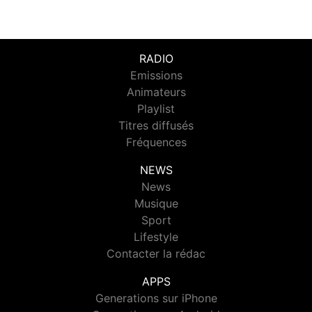
RADIO
Emissions
Animateurs
Playlist
Titres diffusés
Fréquences
NEWS
News
Musique
Sport
Lifestyle
Contacter la rédac
APPS
Generations sur iPhone