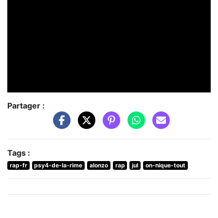
Partager :
Tags :
rap-fr
psy4-de-la-rime
alonzo
rap
jul
on-nique-tout