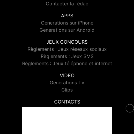
Contacter la rédac
APPS
Generations sur iPhone
Generations sur Android
JEUX CONCOURS
Règlements : Jeux réseaux sociaux
Règlements : Jeux SMS
Règlements : Jeux téléphone et internet
VIDEO
Generations TV
Clips
CONTACTS
Contacter Generations