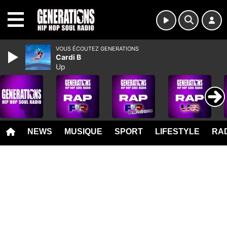
MENU
VOUS ÉCOUTEZ GENERATIONS
Cardi B
Up
NEWS
MUSIQUE
SPORT
LIFESTYLE
RAD