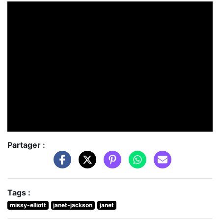
Partager :
Tags :
missy-elliott
janet-jackson
janet