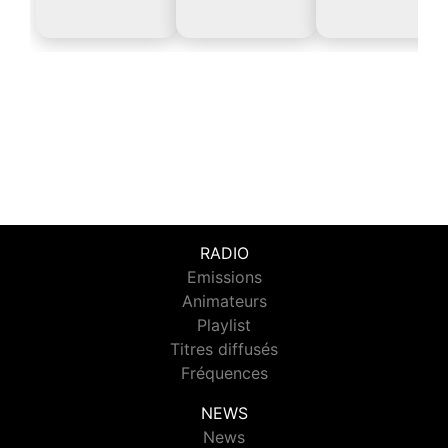
RADIO
Emissions
Animateurs
Playlist
Titres diffusés
Fréquences
NEWS
News