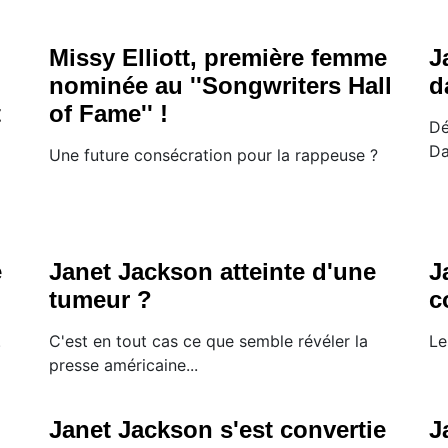
Missy Elliott, première femme
J
nominée au ''Songwriters Hall
d
t
of Fame'' !
Dé
D
Une future consécration pour la rappeuse ?
e
Janet Jackson atteinte d'une
J
tumeur ?
c
.
C'est en tout cas ce que semble révéler la
Le
presse américaine...
Janet Jackson s'est convertie
J