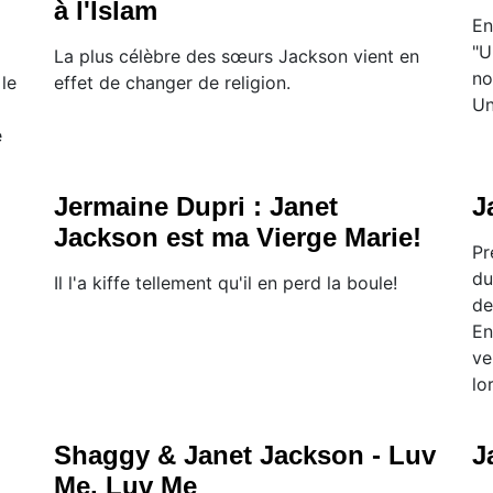
à l'Islam
En
"U
La plus célèbre des sœurs Jackson vient en
no
le
effet de changer de religion.
Un
e
Jermaine Dupri : Janet
J
Jackson est ma Vierge Marie!
Pr
du
Il l'a kiffe tellement qu'il en perd la boule!
de
En
ve
lo
Shaggy & Janet Jackson - Luv
J
Me, Luv Me