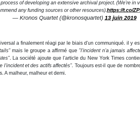
process of developing an extensive archival project. (We're in v
mmend any funding sources or other resources).
https://t.co
— Kronos Quartet (@kronosquartet)
13 juin 2019
iversal a finalement réagi par le biais d'un communiqué. il y 
tails"
mais le groupe a affirmé que
"l'incident n'a jamais affe
stes"
. La société ajoute que l'article du New York Times conti
l'incident et des actifs affectés".
Toujours est-il que de nombre
. A malheur, malheur et demi.