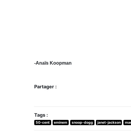
-Anaïs Koopman
Partager :
Tags :
50-cent
eminem
snoop-dogg
janet-jackson
mar