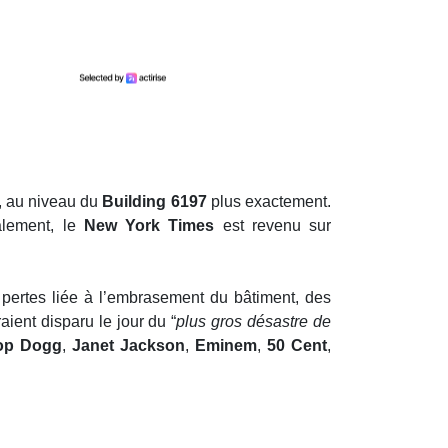
s, au niveau du
Building 6197
plus exactement.
alement, le
New York Times
est revenu sur
s pertes liée à l’embrasement du bâtiment, des
aient disparu le jour du “
plus gros désastre de
op Dogg
,
Janet Jackson
,
Eminem
,
50 Cent
,