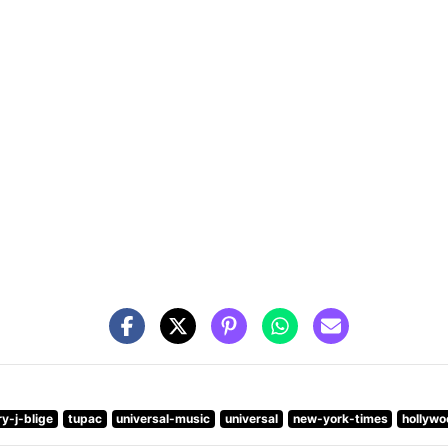
y-j-blige
tupac
universal-music
universal
new-york-times
hollyw