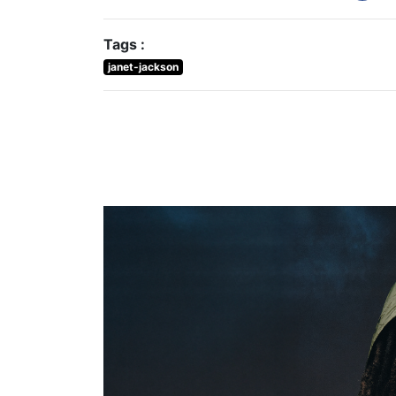
Tags :
janet-jackson