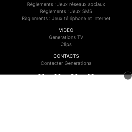
Règlements : Jeux réseaux sociaux
Règlements : Jeux SMS
Règlements : Jeux téléphone et internet
VIDEO
Generations TV
Clips
CONTACTS
Contacter Generations
© 2026 Generations Tous droits réservés.
Signaler un contenu
-
Mentions légales
-
Politique de cookies
-
Contact