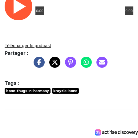
0:00
0:00
Télécharger le podcast
Partager :
Tags :
bone-thugs-n-harmony
krayzie-bone