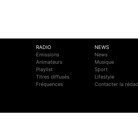
RADIO
NEWS
Emissions
News
Animateurs
Musique
Playlist
Sport
Titres diffusés
Lifestyle
Fréquences
Contacter la réda