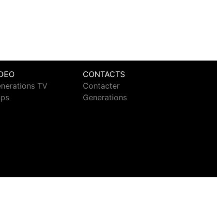
IDEO
CONTACTS
nerations TV
Contacter
ips
Generations