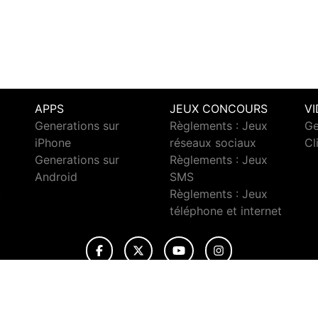
APPS
JEUX CONCOURS
V
Generations sur
Règlements : Jeux
Ge
iPhone
réseaux sociaux
Cl
Generations sur
Règlements : Jeux
Android
SMS
c
Règlements : Jeux
téléphone et internet
© 2026 Generations Tous droits réservés.