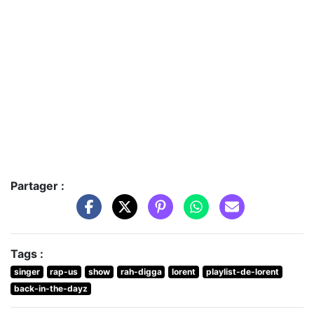
Partager :
Tags :
singer
rap-us
show
rah-digga
lorent
playlist-de-lorent
back-in-the-dayz