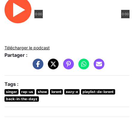
0:00
0:00
Télécharger le podcast
Partager :
Tags :
singer
rap-us
show
lorent
eazy-e
playlist-de-lorent
back-in-the-dayz