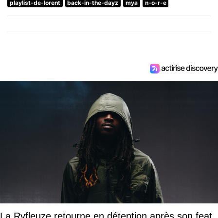
playlist-de-lorent
back-in-the-dayz
mya
n-o-r-e
La Rvfleuze retourne en détention après son feat