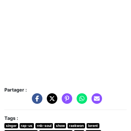
Partager :
Tags :
singer
rap-us
rnb-soul
show
raekwon
lorent