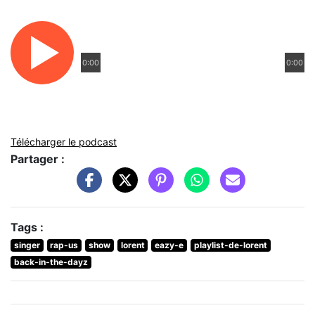
0:00
0:00
Télécharger le podcast
Partager :
Tags :
singer
rap-us
show
lorent
eazy-e
playlist-de-lorent
back-in-the-dayz