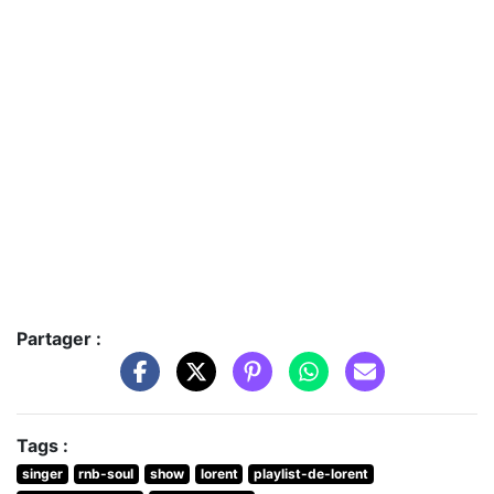
Partager :
Tags :
singer
rnb-soul
show
lorent
playlist-de-lorent