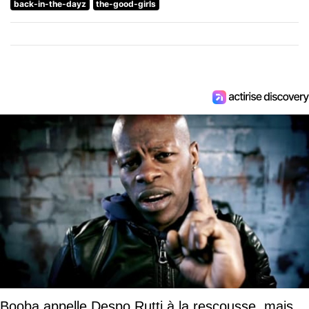
back-in-the-dayz
the-good-girls
Booba appelle Despo Rutti à la rescousse, mais