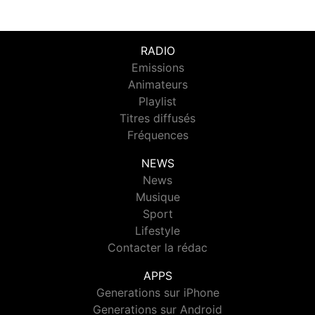
RADIO
Emissions
Animateurs
Playlist
Titres diffusés
Fréquences
NEWS
News
Musique
Sport
Lifestyle
Contacter la rédac
APPS
Generations sur iPhone
Generations sur Android