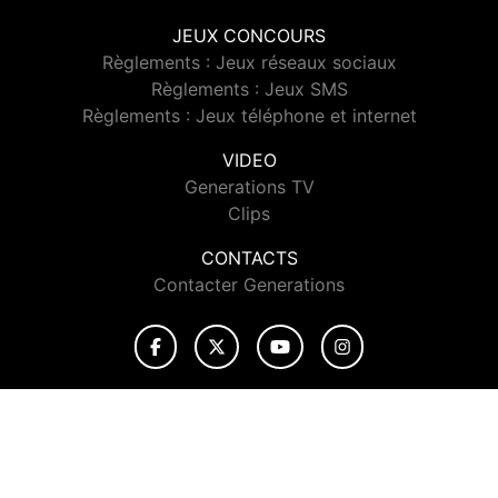
JEUX CONCOURS
Règlements : Jeux réseaux sociaux
Règlements : Jeux SMS
Règlements : Jeux téléphone et internet
VIDEO
Generations TV
Clips
CONTACTS
Contacter Generations
© 2026 Generations Tous droits réservés.
Signaler un contenu
-
Mentions légales
-
Politique de cookies
-
Contact