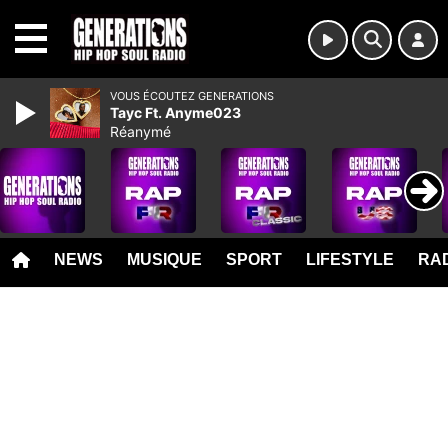
MENU
VOUS ÉCOUTEZ GENERATIONS
Tayc Ft. Anyme023
Réanymé
NEWS
MUSIQUE
SPORT
LIFESTYLE
RAD