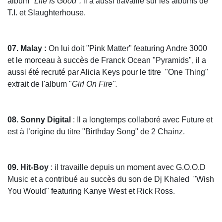
album
"Life Is Good".
il a aussi travaillé sur les albums de
T.I. et Slaughterhouse.
07. Malay :
On lui doit "Pink Matter" featuring Andre 3000
et le morceau à succès de Franck Ocean "Pyramids", il a
aussi été recruté par Alicia Keys pour le titre "One Thing"
extrait de l'album "
Girl On Fire".
08. Sonny Digital
: Il a longtemps collaboré avec Future et
est à l’origine du titre "Birthday Song" de 2 Chainz.
09. Hit-Boy
: il travaille depuis un moment avec G.O.O.D
Music et a contribué au succès du son de Dj Khaled "Wish
You Would" featuring Kanye West et Rick Ross.