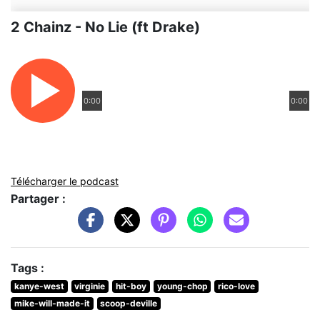
2 Chainz - No Lie (ft Drake)
0:00
0:00
Télécharger le podcast
Partager :
Tags :
kanye-west
virginie
hit-boy
young-chop
rico-love
mike-will-made-it
scoop-deville