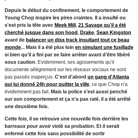
Depuis le début du confinement, le comportement de
Young Chop inspire les pires craintes. Il a insulté ou
s'est pris la tête avec
Meek Mill
,
21 Savage qu'il a été
cherché jusque dans son hood
,
Drake
,
Sean Kingston
avant de
balancer un diss track insultant tout ce beau
monde
... Mais il a été plus loin
en simulant une fusillade
si bien qu'il a fini par se faire arrêter avant d'être libéré
sous caution
. Evidemment, ses agissements qu'il
documente allégrement sur les réseaux sociaux ne sont
pas passés inaperçus.
C'est d'abord
un gang d'Atlanta
qui lui donné 24h pour quitter la ville
, ce que Chop n'a
évidemment pas fait.
Mais la police s'est aussi penché
sur son comportement et ça n'a pas raté, il a été arrêté
une deuxième fois.
Cette fois, il se retrouve une nouvelle fois derrière les
barreaux pour avoir violé sa probation. Et il serait
enfermé cette fois sans possibilité de sortir