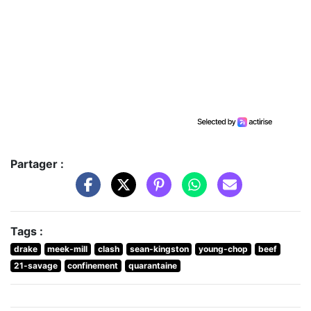
Partager :
Tags :
drake
meek-mill
clash
sean-kingston
young-chop
beef
21-savage
confinement
quarantaine