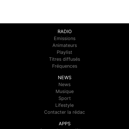
RADIO
Emissions
Animateurs
Playlist
Titres diffusés
Fréquences
NEWS
News
Musique
Sport
Lifestyle
Contacter la rédac
APPS