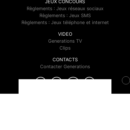
JEUX CONCOURS
Règlements : Jeux réseaux sociaux
Règlements : Jeux SMS
Règlements : Jeux téléphone et internet
VIDEO
Generations TV
Clips
CONTACTS
Contacter Generations
© 2026 Generations Tous droits réservés.
Signaler un contenu
-
Mentions légales
-
Politique de cookies
-
Contact