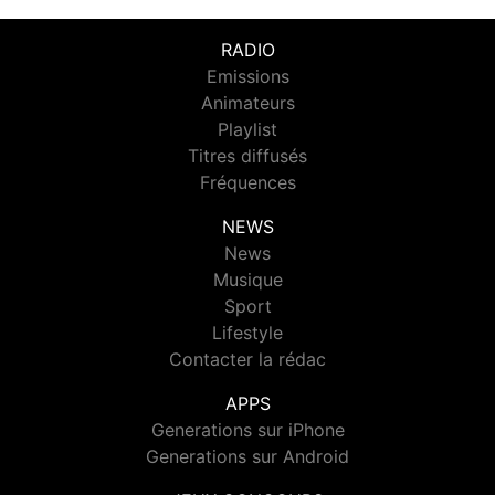
RADIO
Emissions
Animateurs
Playlist
Titres diffusés
Fréquences
NEWS
News
Musique
Sport
Lifestyle
Contacter la rédac
APPS
Generations sur iPhone
Generations sur Android