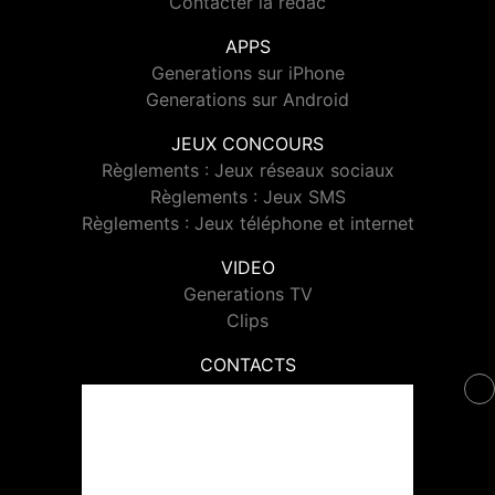
Contacter la rédac
APPS
Generations sur iPhone
Generations sur Android
JEUX CONCOURS
Règlements : Jeux réseaux sociaux
Règlements : Jeux SMS
Règlements : Jeux téléphone et internet
VIDEO
Generations TV
Clips
CONTACTS
Contacter Generations