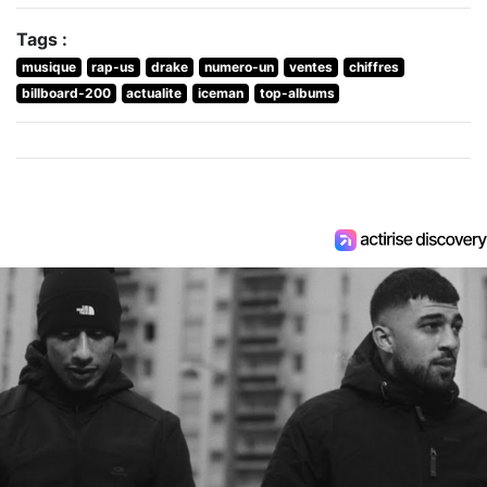
Tags :
musique
rap-us
drake
numero-un
ventes
chiffres
billboard-200
actualite
iceman
top-albums