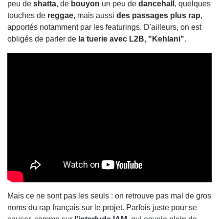
peu de
shatta
, de
bouyon
un peu de
dancehall
, quelques
touches de
reggae
, mais aussi
des passages plus rap
,
apportés notamment par les featurings. D'ailleurs, on est
obligés de parler de
la tuerie avec L2B, "Kehlani"
.
Mais ce ne sont pas les seuls : on retrouve pas mal de gros
noms du rap français sur le projet. Parfois juste pour se