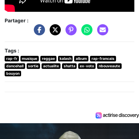
Partager :
Tags :
rap-fr
musique
reggae
kalash
album
rap-francais
dancehall
sortie
actualite
shatta
ex-voto
nbouveaute
bouyon