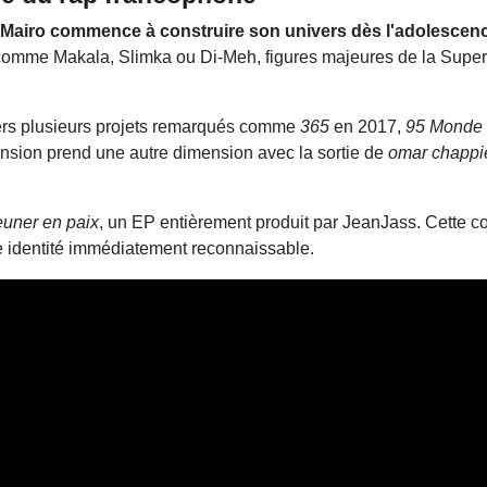
Mairo
commence à construire son univers dès l'adolescenc
s comme
Makala
,
Slimka
ou
Di-Meh
, figures majeures de la Super
avers plusieurs projets remarqués comme
365
en 2017,
95 Monde 
nsion prend une autre dimension avec la sortie de
omar chappi
uner en paix
, un EP entièrement produit par
JeanJass
. Cette c
e identité immédiatement reconnaissable.