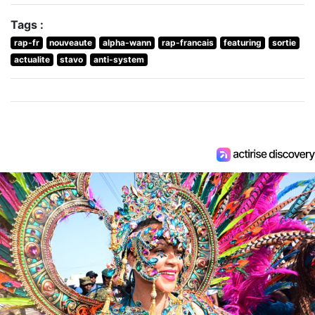
Tags :
rap-fr
nouveaute
alpha-wann
rap-francais
featuring
sortie
actualite
stavo
anti-system