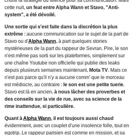
choisi la stratégie du silence pour sa communication. Mais
cette nuit,
un feat entre Alpha Wann et Stavo, "Anti-
system", a été dévoilé.
Une sortie qui s'est faite dans la discrétion la plus
extrême
: aucune communication sur le sujet de la part de
Stavo ou d'
Alpha Wann
, à part quelques stories
mystérieuses de la part du rappeur de Sevran. Pire, le son
n'est même pas sorti sur les plateformes, simplement sur
une chaîne Youtube non officielle qui publie des leaks
depuis plusieurs semaines maintenant,
Mota TV
. Mais ce
n'est pas parce qu'il n'y a aucune comm' que le morceau
est médiocre, au contraire :
le son est une petite tuerie
.
Stavo est là en ancien,
à nous lâcher des proverbes et
des conseils sur la vie de rue, avec sa science de la
rime inattendue, si particulière.
Quant à
Alpha Wann
, il est toujours aussi chaud
évidemment, avec un couplet d'une insolence folle, tout en
egotrip. Le rappeur parisien est comme en mission, et sa