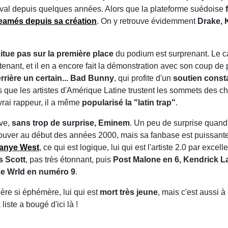
vival depuis quelques années. Alors que la plateforme suédoise
treamés depuis sa création
. On y retrouve évidemment
Drake, 
itue pas sur la première place
du podium est surprenant. Le can
nant, et il en a encore fait la démonstration avec son coup de 
rrière un certain... Bad Bunny
, qui profite d'un
soutien cons
mps que les artistes d'Amérique Latine trustent les sommets des
vrai rappeur, il a même
popularisé la "latin trap"
.
uve,
sans trop de surprise, Eminem
. Un peu de surprise quand
trouver au début des années 2000, mais sa fanbase est puissante
anye West
, ce qui est logique, lui qui est l'artiste 2.0 par exc
s Scott
, pas très étonnant, puis
Post Malone en 6, Kendrick L
ce Wrld en numéro 9
.
ère si éphémère, lui qui est
mort très jeune
, mais c'est aussi à
liste a bougé d'ici là !