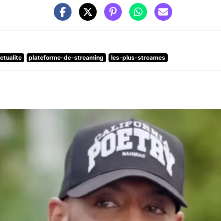
ctualite
plateforme-de-streaming
les-plus-streames