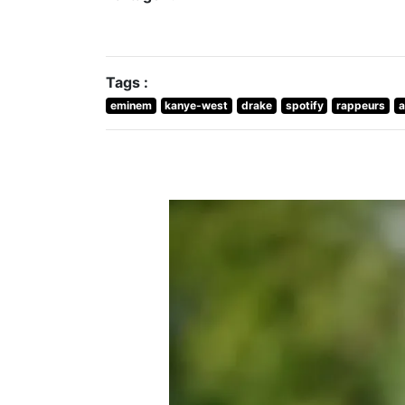
Tags :
eminem
kanye-west
drake
spotify
rappeurs
a