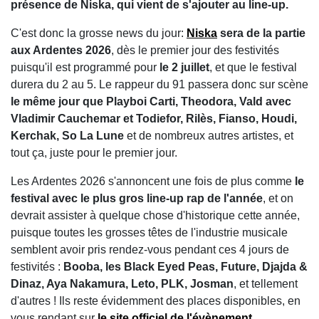
présence de Niska, qui vient de s'ajouter au line-up.
C'est donc la grosse news du jour:
Niska
sera de la partie
aux Ardentes 2026
, dès le premier jour des festivités
puisqu'il est programmé pour
le 2 juillet
, et que le festival
durera du 2 au 5. Le rappeur du 91 passera donc sur scène
le même jour que Playboi Carti, Theodora, Vald avec
Vladimir Cauchemar et Todiefor, Rilès, Fianso, Houdi,
Kerchak, So La Lune
et de nombreux autres artistes, et
tout ça, juste pour le premier jour.
Les Ardentes 2026 s'annoncent une fois de plus comme
le
festival avec le plus gros line-up rap de l'année
, et on
devrait assister à quelque chose d'historique cette année,
puisque toutes les grosses têtes de l'industrie musicale
semblent avoir pris rendez-vous pendant ces 4 jours de
festivités :
Booba, les Black Eyed Peas, Future, Djajda &
Dinaz, Aya Nakamura, Leto, PLK, Josman
, et tellement
d'autres ! Ils reste évidemment des places disponibles, en
vous rendant sur
le site officiel de l'évènement
.