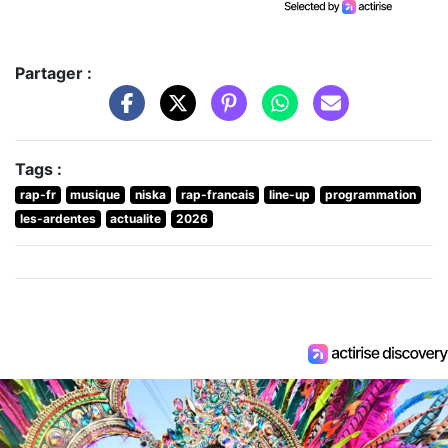
Partager :
Tags :
rap-fr
musique
niska
rap-francais
line-up
programmation
les-ardentes
actualite
2026